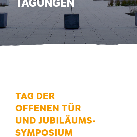
TAGUNGEN
TAG DER
OFFENEN TÜR
UND JUBILÄUMS-
SYMPOSIUM