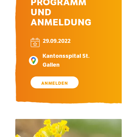
PROGRAMM
UND
ANMELDUNG
29.09.2022
Kantonsspital St.
Gallen
ANMELDEN