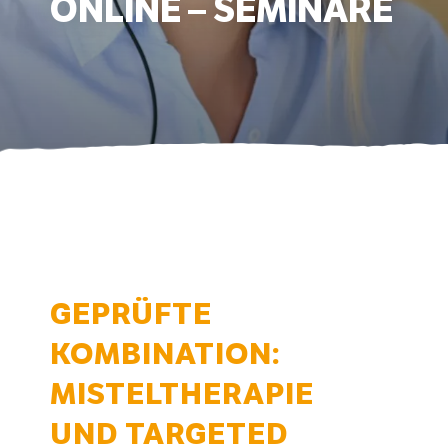
ONLINE – SEMINARE
GEPRÜFTE
KOMBINATION:
MISTELTHERAPIE
UND TARGETED