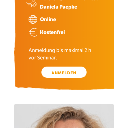
Daniela Paepke
Online
Kostenfrei
Anmeldung bis maximal 2 h
vor Seminar.
ANMELDEN