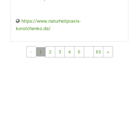
https://www.naturheilpraxis-
korotchenko.de/
«
1
2
3
4
5
...
63
»