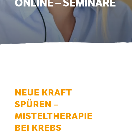
ONLINE – SEMINARE
NEUE KRAFT
SPÜREN –
MISTELTHERAPIE
BEI KREBS