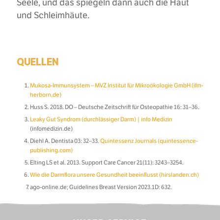
Seele, und das spiegeln dann auch die Haut
und Schleimhäute.
QUELLEN
Mukosa-Immunsystem – MVZ Institut für Mikroökologie GmbH (ifm-
herborn.de)
Huss S. 2018. DO – Deutsche Zeitschrift für Osteopathie 16: 31–36.
Leaky Gut Syndrom (durchlässiger Darm) | info Medizin
(infomedizin.de)
Diehl A. Dentista 03: 32–33.
Quintessenz Journals (quintessence-
publishing.com)
Elting LS et al. 2013. Support Care Cancer 21(11): 3243–3254.
Wie die Darmflora unsere Gesundheit beeinflusst (hirslanden.ch)
ago-online.de; Guidelines Breast Version 2023.1D: 632.